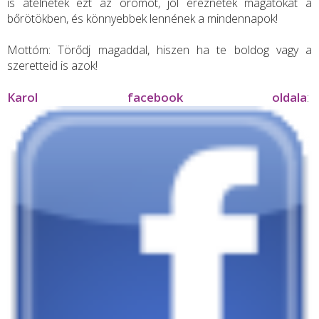
is átélnétek ezt az örömöt, jól éreznétek magatokat a
bőrötökben, és könnyebbek lennének a mindennapok!
Mottóm: Törődj magaddal, hiszen ha te boldog vagy a
szeretteid is azok!
Karol facebook oldala
: