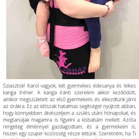
Sziasztok! Karol vagyok, két gyermekes édesanya és lelkes
kanga tréner. A kanga iránti szerelem akkor kezdődött,
amikor megszületett az első gyermekem, és elkezdtünk járni
az órákra. Ez az időszak hatalmas segítséget nyújtott abban,
hogy könnyebben átvészeljem a szülés utáni hónapokat, és
megtanuljak magamra is figyelni a kisbabám mellett. Azóta
rengeteg élménnyel gazdagodtam, és a gyermekeim is,
hiszen egy szuper közösség része lettünk. Szeretném, ha Ti