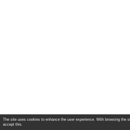
The site uses cookies to enhance the user experience. With browsing the si
accept this.