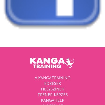
A KANGATRAINING
EDZÉSEK
HELYSZÍNEK
TRÉNER-KÉPZÉS
KANGAHELP