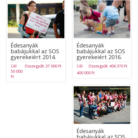
Édesanyák
Édesanyák
babájukkal az SOS
babájukkal az SOS
gyerekeiért 2016.
gyerekeiért 2014.
Cél:
Összegyűlt: 406 370 Ft
Cél:
Összegyűlt: 37 000 Ft
50 000
400 000 Ft
Ft
Édesanyák
babájukkal az SOS