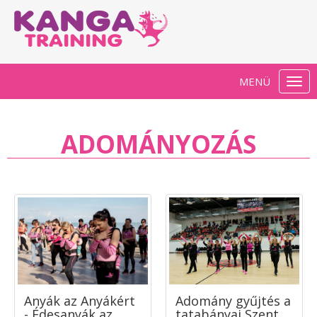
MENÜ
Togg
navi
ADOMÁNYOZÁS
Anyák az Anyákért
Adomány gyűjtés a
- Édesanyák az
tatabányai Szent