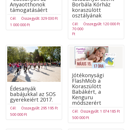
Anyaotthonok
Borbála Kórház
támogatásáért
koraszülött
osztályának
Cél:
Összegyűlt: 329 030 Ft
Cél:
Összegyűlt: 120 000 Ft
1 000 000 Ft
70 000
Ft
Jótékonysági
FlashMob a
Koraszülött
Édesanyák
Babákért, a
babájukkal az SOS
Kenguru
gyerekeiért 2017.
módszerért
Cél:
Összegyűlt: 295 195 Ft
Cél:
Összegyűlt: 1 074 185 Ft
500 000 Ft
500 000 Ft