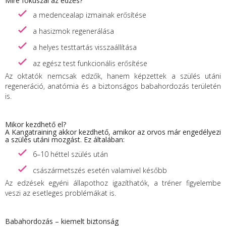
Mire fókuszál az edzés?
a medencealap izmainak erősítése
a hasizmok regenerálása
a helyes testtartás visszaállítása
az egész test funkcionális erősítése
Az oktatók nemcsak edzők, hanem képzettek a szülés utáni
regeneráció, anatómia és a biztonságos babahordozás területén
is.
Mikor kezdhető el?
A Kangatraining akkor kezdhető, amikor az orvos már engedélyezi
a szülés utáni mozgást. Ez általában:
6–10 héttel szülés után
császármetszés esetén valamivel később
Az edzések egyéni állapothoz igazíthatók, a tréner figyelembe
veszi az esetleges problémákat is.
Babahordozás – kiemelt biztonság