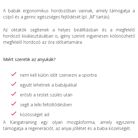
A babák ergonomikus hordozóban vannak, amely támogatja a
csípő és a gerinc egészséges fejlődését (pl. „M” tartás).
Az oktatók segítenek a helyes beállításban és a megfelelő
hordozó kiválasztásában is, igény szerint ingyenesen kölönözhető
megfelelő hordozó az óra időtartamára.
Miért szeretik az anyukák?
nem kell külön időt szervezni a sportra
együtt lehetnek a babájukkal
erősíti a testet szülés után
segít a lelki feltöltődésben
közösséget ad
A Kangatraining egy olyan mozgásforma, amely egyszerre
támogatja a regenerációt, az anyai jóllétet és a baba közelségét.