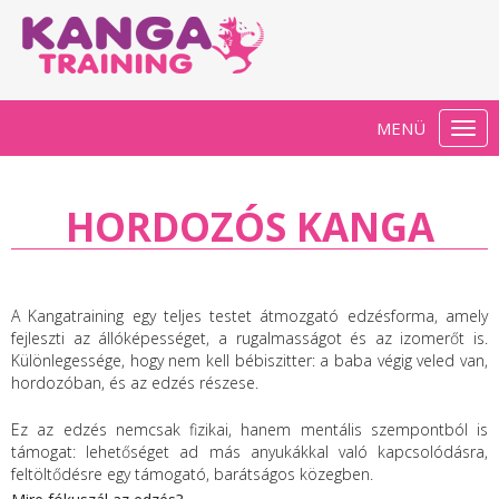
MENÜ
Togg
navi
HORDOZÓS KANGA
A Kangatraining egy teljes testet átmozgató edzésforma, amely
fejleszti az állóképességet, a rugalmasságot és az izomerőt is.
Különlegessége, hogy nem kell bébiszitter: a baba végig veled van,
hordozóban, és az edzés részese.
Ez az edzés nemcsak fizikai, hanem mentális szempontból is
támogat: lehetőséget ad más anyukákkal való kapcsolódásra,
feltöltődésre egy támogató, barátságos közegben.