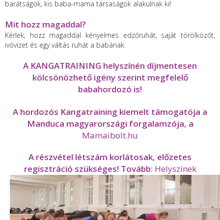
barátságok, kis baba-mama társaságok alakulnak ki!
Mit hozz magaddal?
Kérlek, hozz magaddal kényelmes edzőruhát, saját törölközőt,
ivóvizet és egy váltás ruhát a babának.
A KANGATRAINING helyszínén díjmentesen
kölcsönözhető igény szerint megfelelő
babahordozó is!
A hordozós Kangatraining kiemelt támogatója a
Manduca magyarországi forgalamzója, a
Mamaibolt.hu
A részvétel létszám korlátosak, előzetes
regisztráció szükséges! Tovább:
Helyszínek