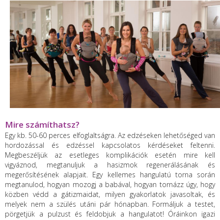
Mire számíthatsz?
Egy kb. 50-60 perces
elfoglaltságra. Az edzéseken lehetőséged van
hordozással és edzéssel kapcsolatos kérdéseket feltenni.
Megbeszéljük az esetleges komplikációk esetén mire kell
vigyáznod, megtanuljuk a hasizmok regenerálásának és
megerősítésének alapjait. Egy kellemes hangulatú torna során
megtanulod, hogyan mozogj a babával, hogyan tornázz úgy, hogy
közben védd a gátizmaidat, milyen gyakorlatok javasoltak, és
melyek nem a szülés utáni pár hónapban. Formáljuk a testet,
pörgetjük a pulzust és feldobjuk a hangulatot! Óráinkon igazi