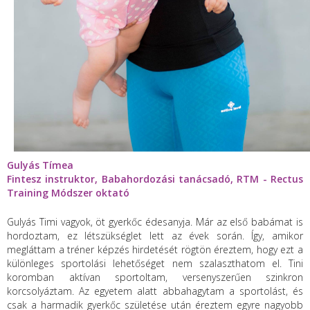
Gulyás Tímea
Fintesz instruktor,
Babahordozási tanácsadó,
RTM - Rectus
Training Módszer oktató
Gulyás Timi vagyok, öt gyerkőc édesanyja. Már az első babámat is
hordoztam, ez létszükséglet lett az évek során. Így, amikor
megláttam a tréner képzés hirdetését rögtön éreztem, hogy ezt a
különleges sportolási lehetőséget nem szalaszthatom el. Tini
koromban aktívan sportoltam, versenyszerűen szinkron
korcsolyáztam. Az egyetem alatt abbahagytam a sportolást, és
csak a harmadik gyerkőc születése után éreztem egyre nagyobb