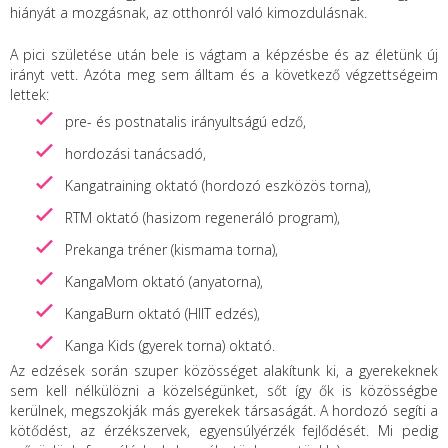
hiányát a mozgásnak, az otthonról való kimozdulásnak.
A pici születése után bele is vágtam a képzésbe és az életünk új
irányt vett. Azóta meg sem álltam és a következő végzettségeim
lettek:
pre- és postnatalis irányultságú edző,
hordozási tanácsadó,
Kangatraining oktató (hordozó eszközös torna),
RTM oktató (hasizom regeneráló program),
Prekanga tréner (kismama torna),
KangaMom oktató (anyatorna),
KangaBurn oktató (HIIT edzés),
Kanga Kids (gyerek torna) oktató.
Az edzések során szuper közösséget alakítunk ki, a gyerekeknek
sem kell nélkülözni a közelségünket, sőt így ők is közösségbe
kerülnek, megszokják más gyerekek társaságát. A hordozó segíti a
kötődést, az érzékszervek, egyensúlyérzék fejlődését. Mi pedig