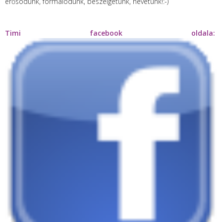
erősödünk, formálódunk, beszélgetünk, nevetünk!:-)
Timi facebook oldala: