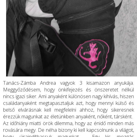
Tanács-Zámba Andrea vagyok 3 kisamazon anyukája.
Meggyőződésem, hogy önkifejezés és önszeretet nélkül
nincs igazi siker. Ami anyaként különösen nagy kihívás, hiszen
családanyaként megtapasztaljuk azt, hogy mennyi külső és
belső elvárásnak kell megfelelni ahhoz, hogy sikeresnek
érezzük magunkat az életünkben anyaként, nőként, társként.
Az időhiány miatti örök dilemma, hogy az énidő minden más
rovására megy. De néha bizony ki kell kapcsolnunk a világot,
hogy újraindíthassuk magunkat. Egy kis mozgás