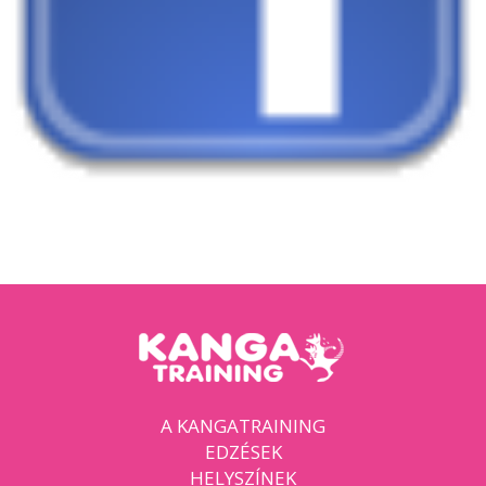
A KANGATRAINING
EDZÉSEK
HELYSZÍNEK