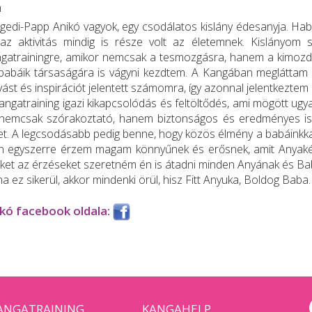
m
gedi-Papp Anikó vagyok, egy csodálatos kislány édesanyja. H
az aktivitás mindig is része volt az életemnek. Kislányom
gatrainingre, amikor nemcsak a tesmozgásra, hanem a kimozdu
babáik társaságára is vágyni kezdtem. A Kangában megláttam m
ívást és inspirációt jelentett számomra, így azonnal jelentkeztem
angatraining igazi kikapcsolódás és feltöltődés, ami mögött ugy
 nemcsak szórakoztató, hanem biztonságos és eredményes is: eg
ket. A legcsodásabb pedig benne, hogy közös élmény a babáinkkal
n egyszerre érzem magam könnyűnek és erősnek, amit Anyakén
ket az érzéseket szeretném én is átadni minden Anyának és Babá
ha ez sikerül, akkor mindenki örül, hisz Fitt Anyuka, Boldog Ba
kó facebook oldala:
ANGATRAINING
KANGAHELP