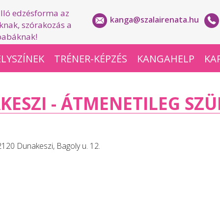
lló edzésforma az
kanga@szalairenata.hu
nak, szórakozás a
babáknak!
LYSZÍNEK
TRÉNER-KÉPZÉS
KANGAHELP
KA
ESZI - ÁTMENETILEG SZ
2120 Dunakeszi, Bagoly u. 12.