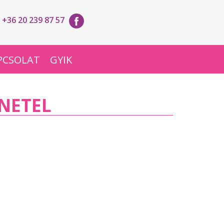
+36 20 239 87 57
PCSOLAT
GYIK
ÜNETEL