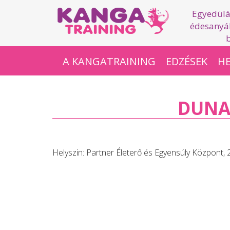
Egyedülá
édesanyák
A KANGATRAINING
EDZÉSEK
HE
DUNAK
Helyszin:
Partner Életerő és Egyensúly Központ, 