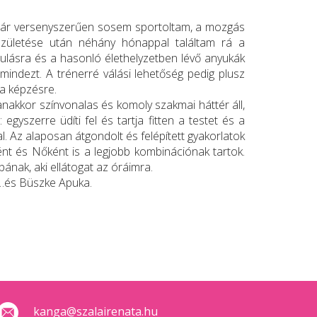
abár versenyszerűen sosem sportoltam, a mozgás
 születése után néhány hónappal találtam rá a
lásra és a hasonló élethelyzetben lévő anyukák
indezt. A trénerré válási lehetőség pedig plusz
 a képzésre.
anakkor színvonalas és komoly szakmai háttér áll,
yszerre üdíti fel és tartja fitten a testet és a
. Az alaposan átgondolt és felépített gyakorlatok
t és Nőként is a legjobb kombinációnak tartok.
nak, aki ellátogat az óráimra.
ba…és Büszke Apuka.
kanga@szalairenata.hu