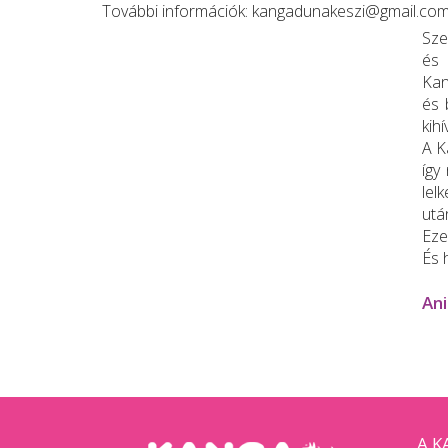
További információk:
kangadunakeszi@gmail.co
Sze
és 
Kan
és 
kih
A K
így
lel
utá
Eze
És 
Ani
A K