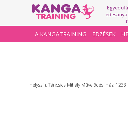
Egyedülá
édesanyák
A KANGATRAINING
EDZÉSEK
HE
Helyszin:
Táncsics Mihály Művelődési Ház, 1238 