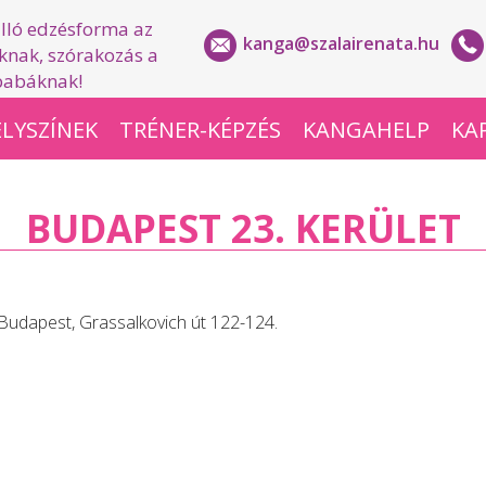
lló edzésforma az
kanga@szalairenata.hu
nak, szórakozás a
babáknak!
LYSZÍNEK
TRÉNER-KÉPZÉS
KANGAHELP
KA
BUDAPEST 23. KERÜLET
Budapest, Grassalkovich út 122-124.