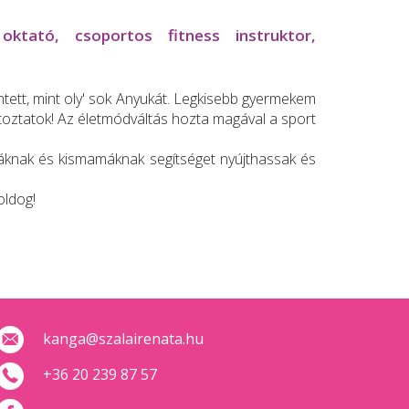
ktató, csoportos fitness instruktor,
ntett, mint oly' sok Anyukát. Legkisebb gyermekem
ltoztatok! Az életmódváltás hozta magával a sport
áknak és kismamáknak segítséget nyújthassak és
oldog!
kanga@szalairenata.hu
+36 20 239 87 57