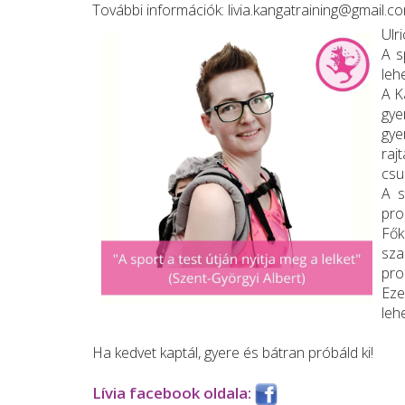
További információk:
livia.kangatraining@gmail.c
Ulr
A s
leh
A K
gye
gye
raj
csu
A s
pro
Fők
sza
pro
Eze
leh
Ha kedvet kaptál, gyere és bátran próbáld ki!
Lívia facebook oldala: