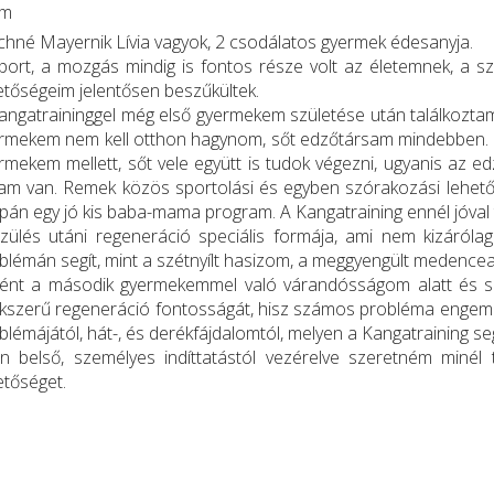
om
ichné Mayernik Lívia vagyok, 2 csodálatos gyermek édesanyja.
port, a mozgás mindig is fontos része volt az életemnek, a s
etőségeim jelentősen beszűkültek.
angatraininggel még első gyermekem születése után találkoztam
rmekem nem kell otthon hagynom, sőt edzőtársam mindebben. 
rmekem mellett, sőt vele együtt is tudok végezni, ugyanis az
tam van. Remek közös sportolási és egyben szórakozási lehető
pán egy jó kis baba-mama program. A Kangatraining ennél jóval 
zülés utáni regeneráció speciális formája, ami nem kizáróla
blémán segít, mint a szétnyílt hasizom, a meggyengült medenceal
ént a második gyermekemmel való várandósságom alatt és sz
kszerű regeneráció fontosságát, hisz számos probléma engem is
blémájától, hát-, és derékfájdalomtól, melyen a Kangatraining seg
n belső, személyes indíttatástól vezérelve szeretném minél
etőséget.