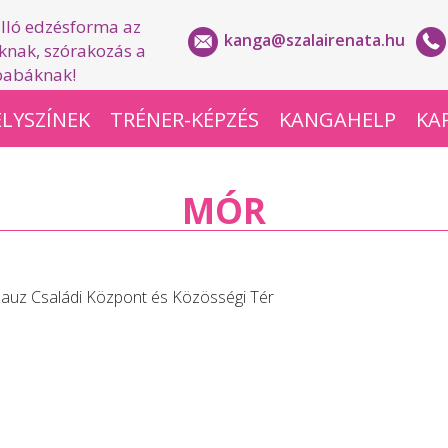
lló edzésforma az
kanga@szalairenata.hu
nak, szórakozás a
babáknak!
LYSZÍNEK
TRÉNER-KÉPZÉS
KANGAHELP
KA
MÓR
alauz Családi Központ és Közösségi Tér