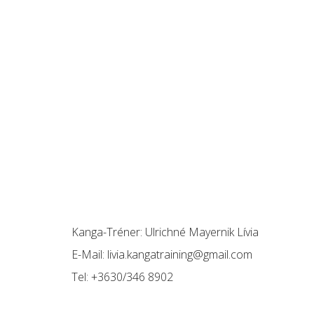
Kanga-Tréner:
Ulrichné Mayernik Lívia
E-Mail:
livia.kangatraining@gmail.com
Tel:
+3630/346 8902