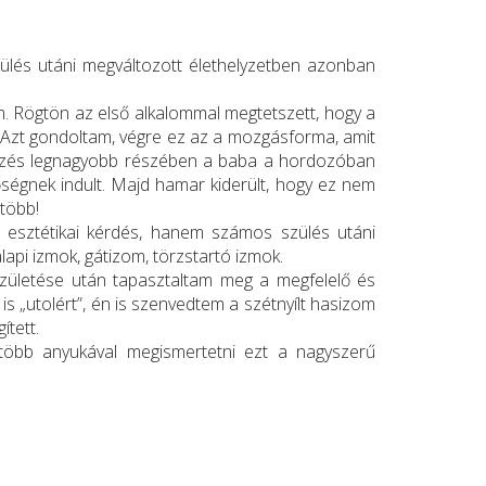
zülés utáni megváltozott élethelyzetben azonban
. Rögtön az első alkalommal megtetszett, hogy a
Azt gondoltam, végre ez az a mozgásforma, amit
 edzés legnagyobb részében a baba a hordozóban
ségnek indult. Majd hamar kiderült, hogy ez nem
több!
g esztétikai kérdés, hanem számos szülés utáni
api izmok, gátizom, törzstartó izmok.
ületése után tapasztaltam meg a megfelelő és
 „utolért”, én is szenvedtem a szétnyílt hasizom
ített.
 több anyukával megismertetni ezt a nagyszerű