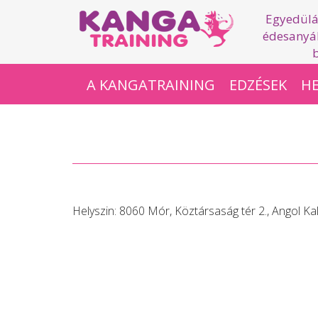
Egyedülá
édesanyák
A KANGATRAINING
EDZÉSEK
HE
Helyszin:
8060 Mór, Köztársaság tér 2., Angol K