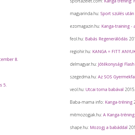
sportazelet.com:
Kanga tréning: 
magyarinda.hu:
Sport szülés után
ezomagazin.hu:
Kanga-training 
feol.hu:
Babás Regenerálódás
201
regiohir.hu:
KANGA = FITT ANYUK
tember 8.
delmagyar.hu:
Jótékonysági Flas
szegedma.hu:
Az SOS Gyermekfal
s 5.
veol.hu:
Utcai torna babával
2015.
Baba-mama info:
Kanga-tréning
2
mitmozogjak.hu:
A Kanga-tréning
shape.hu:
Mozogj a babáddal
201