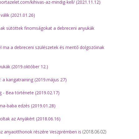
/sportazelet.com/kihivas-az-mindig-kell/ (2021.11.12)
válik (2021.01.26)
nak sütöttek finomságokat a debreceni anyukák
el ma a debreceni szülészetek és mentő dolgozóinak
yukák (2019.október 12.)
: a kangatraining (2019.május 27)
 - Bea története (2019.02.17)
ama-baba edzés (2019.01.28)
oltak az Anyákért (2018.06.16)
az anyaotthonok részére Veszprémben is
(2018.06.02)