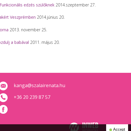
Funkcionális edzés szülőknek
2014.szeptember 27.
akért Veszprémben
2014.június 20.
orna
2013. november 25.
zdulj a babával
2011. május 20.
kanga@szalairenata.hu
+36 20 239 87 57
Accept