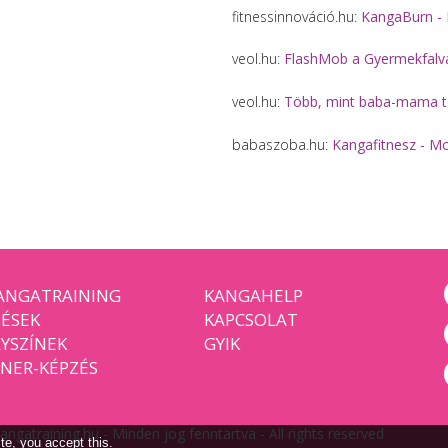
fitnessinnováció.hu:
KangaBurn - 
veol.hu:
FlashMob a Gyermekfalv
veol.hu:
Több, mint baba-mama t
babaszoba.hu:
Kangafitnesz - Mo
ANGATRAINING
KANGAHELP
ÉSEK
KAPCSOLAT
YSZÍNEK
GYIK
NER-KÉPZÉS
ngatraining.hu - Minden jog fenntartva - All rights reserved
te, you accept this.