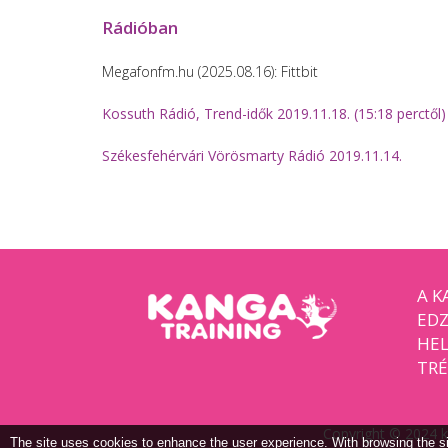
Rádióban
Megafonfm.hu (2025.08.16): Fittbit
Kossuth Rádió, Trend-idők 2019.11.18. (15:18 perctől)
Székesfehérvári Vörösmarty Rádió 2019.11.14.
A K
EDZ
HEL
TRÉ
Copyright © 2024 ka
The site uses cookies to enhance the user experience. With browsing the si