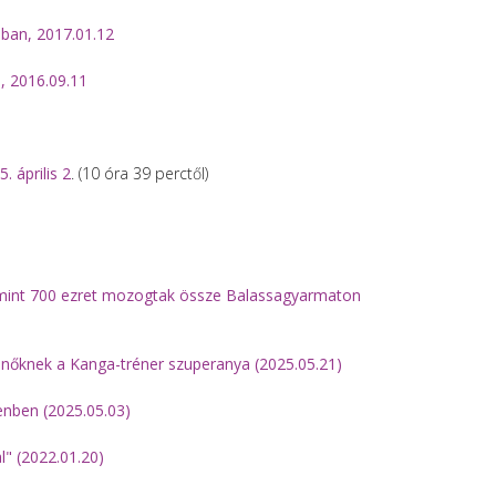
óban, 2017.01.12
n, 2016.09.11
.
 április 2
. (10 óra 39 perctől)
b mint 700 ezret mozogtak össze Balassagyarmaton
 nőknek a Kanga-tréner szuperanya (2025.05.21)
enben (2025.05.03)
l" (2022.01.20)