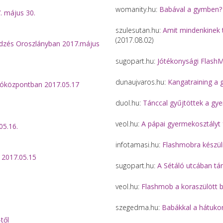
womanity.hu:
Babával a gymben?
. május 30.
szulesutan.hu:
Amit mindenkinek t
(2017.08.02)
edzés Oroszlányban
2017.május
sugopart.hu:
Jótékonysági Flash
dunaujvaros.hu:
Kangatraining a 
lóközpontban 2017.05.17
duol.hu:
Tánccal gyűjtöttek a gy
veol.hu:
A pápai gyermekosztályt 
05.16.
infotamasi.hu:
Flashmobra készü
 2017.05.15
sugopart.hu:
A Sétáló utcában tá
veol.hu:
Flashmob a koraszülött 
szegedma.hu:
Babákkal a hátuko
től