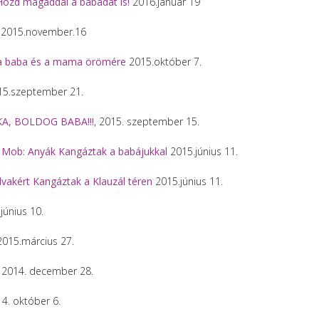
Hozd magaddal a babádat is!
2016.január 19
2015.november.16
- a baba és a mama örömére
2015.október 7.
5.szeptember 21.
A, BOLDOG BABA!!!
, 2015. szeptember 15.
h Mob: Anyák Kangáztak a babájukkal
2015.június 11.
vakért Kangáztak a Klauzál téren
2015.június 11.
június 10.
015.március 27.
2014. december 28.
4. október 6.