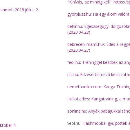
"Kihívás, az mindig kell." https:/
ashmob 2018.július 2.
gyorplusz.hu: Ha egy álom valóra 
dehir.hu: Egészségügyi dolgozók
(2020.04.28)
debrecen.imami.hu/: Édes a regg
(2020.04.27)
feol.hu: Tréninggel kezdtek az an
nlc.hu: Edzésértelmező kéziszótár
nemethaniko.com: Kanga Training
HelloLadies: Kangatraining, a m
sonline.hu: Anyák babájukkal tánc
veol.hu:
Flashmobbal gyűjtöttek 
któber 4.