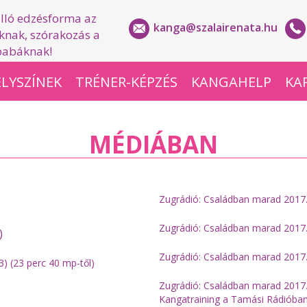
lló edzésforma az
kanga@szalairenata.hu
nak, szórakozás a
babáknak!
LYSZÍNEK
TRÉNER-KÉPZÉS
KANGAHELP
KA
MÉDIÁBAN
​Zugrádió: Családban marad 2017.
​Zugrádió: Családban marad 2017.
)
​Zugrádió: Családban marad 2017.
3) (23 perc 40 mp-től)
Zugrádió: Családban marad 2017.
Kangatraining a Tamási Rádióban