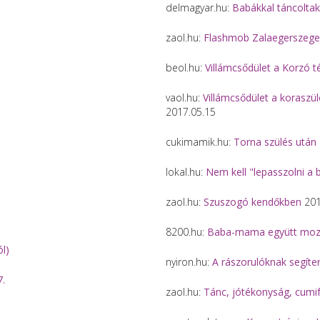
delmagyar.hu:
Babákkal táncoltak
zaol.hu:
Flashmob Zalaegerszege
beol.hu:
Villámcsődület a Korzó t
vaol.hu:
Villámcsődület a koraszü
2017.05.15
cukimamik.hu:
Torna szülés után
lokal.hu:
Nem kell "lepasszolni a 
zaol.hu:
Szuszogó kendőkben
2016
8200.hu:
Baba-mama együtt mo
ól)
nyiron.hu:
A rászorulóknak segíte
7.
zaol.hu:
Tánc, jótékonyság, cumif