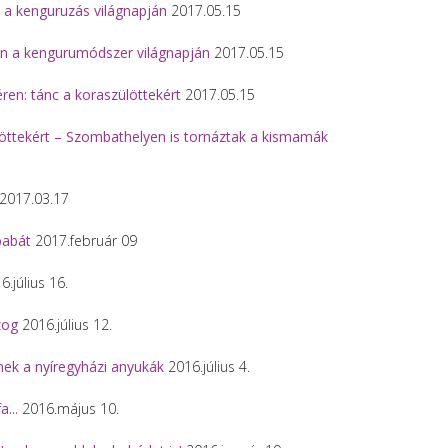
 a kenguruzás világnapján
2017.05.15
n a kengurumódszer világnapján
2017.05.15
éren: tánc a koraszülöttekért
2017.05.15
löttekért – Szombathelyen is tornáztak a kismamák
2017.03.17
babát
2017.február 09
.július 16.
zog
2016.július 12.
nek a nyíregyházi anyukák
2016.július 4.
a...
2016.május 10.