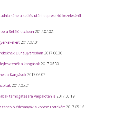
udnia kéne a szülés utáni depresszió kezeléséről
Mob a Sétáló utcában
2017.07.02.
gyerkekekért
2017.07.01
erekeknek Dunaújvárosban
2017.06.30
fejlesztenék a kangások
2017.06.30
lnek a Kangások
2017.06.07
ncoltak
2017.05.21
babák támogatására Várpalotán is
2017.05.19
n táncoló édesanyák a koraszülöttekért
2017.05.16