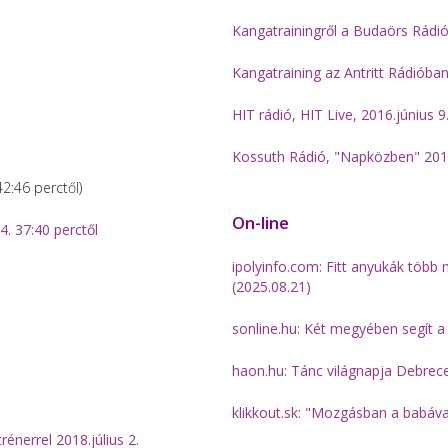
Kangatrainingről a Budaörs Rádi
Kangatraining az Antritt Rádióba
HIT rádió, HIT Live, 2016.június 9
Kossuth Rádió, "Napközben" 2015.
42:46 perctől)
On-line
4. 37:40 perctől
ipolyinfo.com: Fitt anyukák töb
(2025.08.21)
sonline.hu: Két megyében segít a
haon.hu: Tánc világnapja Debrec
klikkout.sk: "Mozgásban a babáva
rénerrel 2018.július 2.