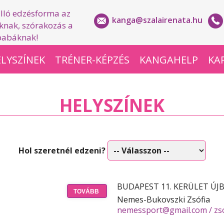
lló edzésforma az
kanga@szalairenata.hu
nak, szórakozás a
babáknak!
LYSZÍNEK
TRÉNER-KÉPZÉS
KANGAHELP
KA
HELYSZÍNEK
Hol szeretnél edzeni?
BUDAPEST 11. KERÜLET ÚJ
TOVÁBB
Nemes-Bukovszki Zsófia
nemessport@gmail.com
/
zs