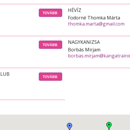
HÉVÍZ
TOVÁBB
Fodorné Thomka Márta
thomka.marta@gmail.com
NAGYKANIZSA
TOVÁBB
Borbás Mirjam
borbas.mirjam@kangatraini
KLUB
TOVÁBB