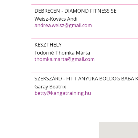
DEBRECEN - DIAMOND FITNESS SE
Weisz-Kovács Andi
andrea.weisz@gmail.com
KESZTHELY
Fodorné Thomka Márta
thomka.marta@gmail.com
SZEKSZÁRD - FITT ANYUKA BOLDOG BABA 
Garay Beatrix
betty@kangatraining.hu