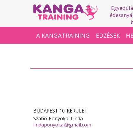
Egyedülá
édesanyák
A KANGATRAINING
EDZÉSEK
HE
BUDAPEST 10. KERÜLET
Szabó-Ponyokai Linda
lindaponyokai@gmail.com