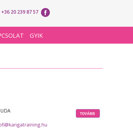
+36 20 239 87 57
PCSOLAT
GYIK
BUDA
TOVÁBB
ofi@kangatraining.hu